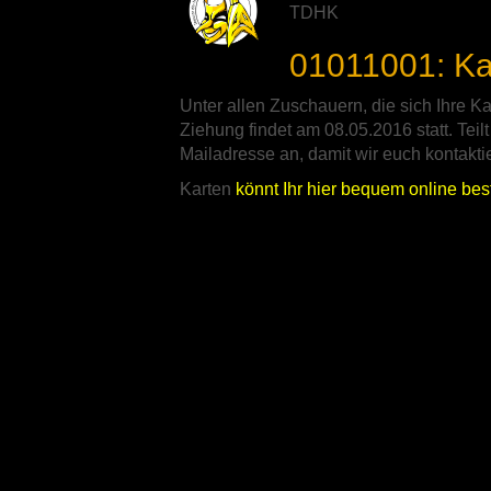
TDHK
01011001: Ka
Unter allen Zuschauern, die sich Ihre K
Ziehung findet am 08.05.2016 statt. Tei
Mailadresse an, damit wir euch kontakt
Karten
könnt Ihr hier bequem online bes